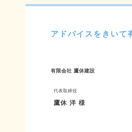
アドバイスをきいて
有限会社 鷹休建設
代表取締役
鷹休 洋 様