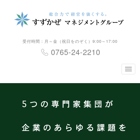
受付時間：月～金（祝日をのぞく）9:00～17:00
0765-24-2210
ナ
ビ
ゲ
ー
シ
ョ
ン